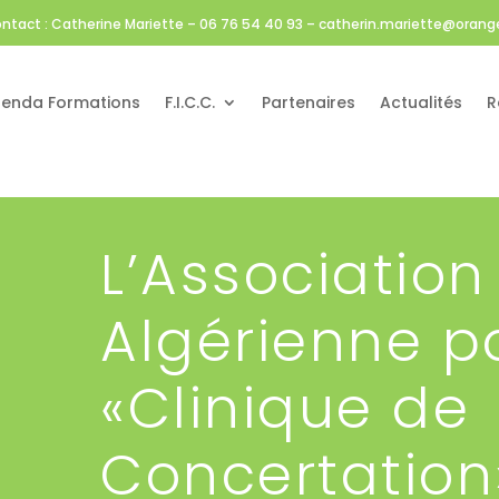
ntact : Catherine Mariette – 06 76 54 40 93 – catherin.mariette@orange
enda Formations
F.I.C.C.
Partenaires
Actualités
R
L’Association
Algérienne p
«Clinique de
Concertation