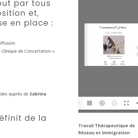
but par tous
ition et,
e en place :
iffusion
« Clinique de Concertation ».
ables auprès de
Sabrina
1/12
finit de la
Travail Thérapeutique de
Réseau et immigration