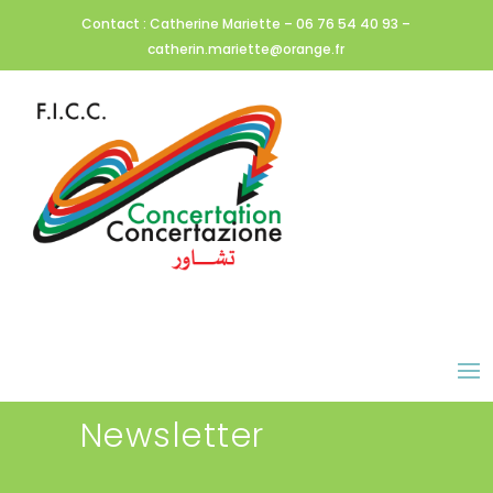
Contact : Catherine Mariette – 06 76 54 40 93 –
catherin.mariette@orange.fr
Newsletter