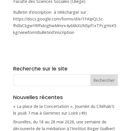
Faculté des Sciences Sociales (Uliège)
Bulletin d’inscription à télécharger sur :
https://docs.google.com/forms/d/e/1FAIpQLSc-
fh0lvCkgwYRffxbIghwMmrx4y66kXUN5pf1xTPcgHsK5
kg/viewformBulletind’inscription
Recherche sur le site
Nouvelles récentes
« La place de la Concertation », Journée du CRéhab’S
le jeudi 7 mai à Gemmes sur Loire (49)
Bruxelles, du 18 au 28 mai 2026, une semaine de
découverte de la médiation à l’Institut Roger Guilbert