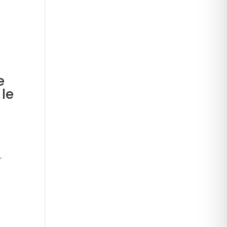
e
 le
r